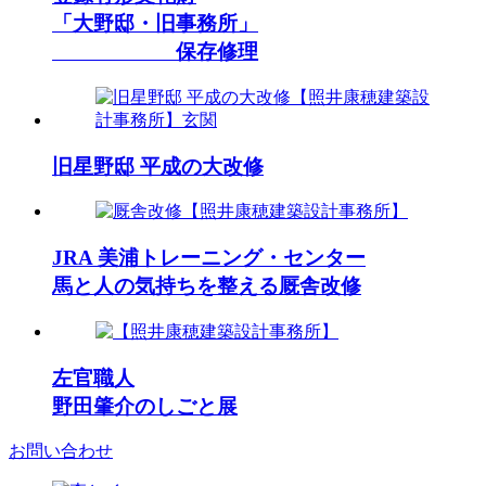
「大野邸・旧事務所」
保存修理
旧星野邸 平成の大改修
JRA 美浦トレーニング・センター
馬と人の気持ちを整える厩舎改修
左官職人
野田肇介のしごと展
お問い合わせ